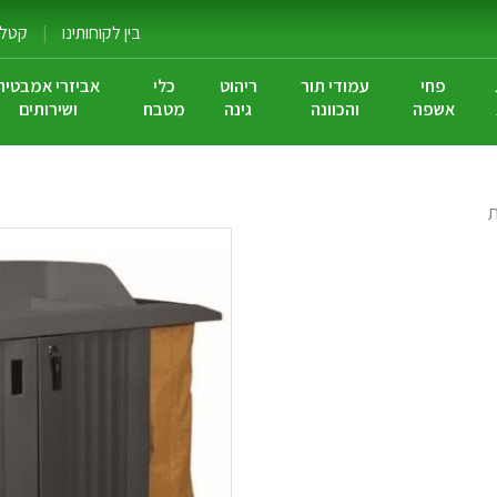
בין לקוחותינו
|
קטלוג
פחי
עמודי תור
ריהוט
כלי
אביזרי אמבטיה
אשפה
והכוונה
גינה
מטבח
ושירותים
ת