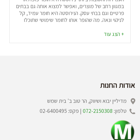
במגוון רחב של מוצרים, ואפשר למצוא אותה גם בבתים
פרטיים וגם בבתי עסק. הנירוסטה היא חומר עמיד, קל
לניקוי ונאה, מה שהופך אותו לחומר שימושי שתוכלו
למצוא כמעט בכל מקום בין אם בתור עגלות נירוסטה ,
עגלות נירוסטה למטבח, עגלות כיור נירוסטה ועוד. אחד
השימושים הפופולאריים של נירוסטה הוא עגלות
נירוסטה, בהן משתמשים במגוון של מקומות, החל
ממטבחי מסעדות וקייטרינג ועד לבתי חולים וחברות
היי-טק. עגלות נירוסטה - בזכות הניקיון אחת הסיבות
המרכזיות שעגלות הנירוסטה זכו לפופולאריות גדולה
היא הקלות שבה ניתן לנקות אותן. כל בית עסק, החל
ממסעדה וכלה בבית חולים לא רוצה להשקיע זמן
אודות החנות
ומאמץ בניקוי עגלות, אבל צריך שהעגלות יהיו היגייניות
ונקיות. עגלות נירוסטה מאפשרות לכם לאחוז בחבל
מדיליין יבוא ושיווק, הר טוב ב' בית שמש
משתי קצותיו, הן קלות לניקוי ותוך זמן קצר העגלה
תחזור להיות נקייה ומבריקה, גם כאשר מדובר בלכלוך
טלפון:
072-2150308
| פקס: 02-6400495
קשה כמו שומן. בגלל הברק שלהן עגלות נירוסטה
נראות היגייניות ויצרו תחושה נעימה בקרב הלקוחות
שלכם שלא יצטרכו לדאוג לגבי לכלכוך או חוסר
היגיינה.
עגלות נירוסטה
- בזכות הנוחות עגלות נירוסטה