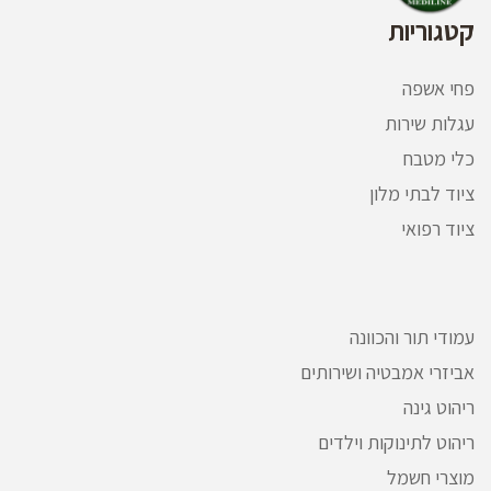
הם חזקות ועמידות אך הן לא שוקלות הרבה ולכן הן
קטגוריות
נוחות מאוד לשימוש. כאשר צריך לשנע דברים שהם
כבדים גם ככה, עגלה כבדה הופכת את הפעולה
למסורבלת עוד יותר. עגלות נירוסטה לא יכבידו עליכם
פחי אשפה
ויאפשרו לכם להוביל כל מה שתרצו בקלות וביעילות.
עגלות שירות
עגלת הנירוסטה
עמידה בחום ובקור, במכות ובשריטות.
הנירוסטה לא מחלידה ולא עוברת קורוזיה, והיא מחזיקה
כלי מטבח
שנים ארוכות. לכן אפשר להשתמש בעגלות נירוסטה
ציוד לבתי מלון
למגוון גדול של פעילויות מבלי חשש לפגוע בעגלה.
ציוד רפואי
נירוסטה היא חומר שימושי מאוד, ולכן עבודות נירוסטה
הופכות ליותר ויותר פופולאריות. בזכות התכונות הטובות
של החומר עגלות נירוסטה הן עמידות, נקיות ונוחות
לשימוש. עגלות נירוסטה הן זולות יחסית, ומכיוון שהן
מחזיקות זמן רב, הן השקעה משתלמת. לכן זה לא
עמודי תור והכוונה
מפתיע לגלות כמה עגלות נירוסטה הן נפוצות, וכמה
אביזרי אמבטיה ושירותים
בתי עסק בוחרים ליהנות מהנוחיות שהן מספקות. רכשו
גם אתם עגלות נירוסטה ותוכלו ליהנות מעגלות נוחות,
ריהוט גינה
עמידות וחזקות.
ריהוט לתינוקות וילדים
מוצרי חשמל