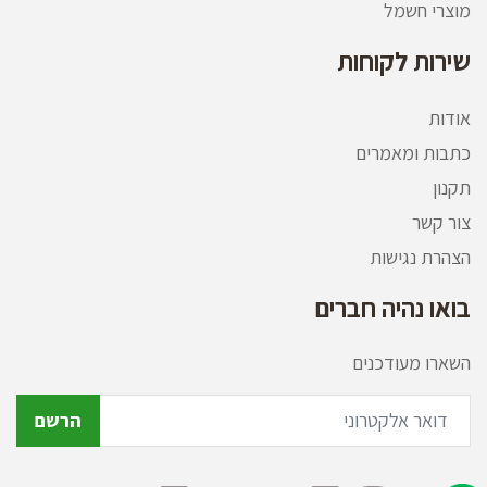
הראשון עשוי להיות מורכב ממאפרה תלויה שנועדה אך
מוצרי חשמל
ורק לבדלים או לחלופין, מפחים עומדים עם חורים
שמותאמים לסיגריות, שאותן אף אין צורך לכבות טרם
שירות לקוחות
ההשלכה והן נכבות מחוסר חמצן בתוך הפח עצמו.
אודות
כתבות ומאמרים
תקנון
צור קשר
הצהרת נגישות
בואו נהיה חברים
השארו מעודכנים
הרשם