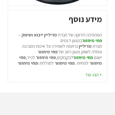
מידע נוסף
המהפיכה הירוקה של חברת
מדיליין ייבוא ושיווק
–
פחי מיחזור
במגוון דגמים
חברת
מדיליין
נרתמת לשמירה על איכות הסביבה
והחלה לשווק מגוון רחב של
פחי מיחזור
ישנם
פחי מיחזור
לבקבוקים,
פחי מיחזור
לנייר,
פחי
מיחזור
לפחיות ,
פחי מיחזור
לסוללות ו
פחי מיחזור
ביתיים להפרדת פסולת רטובה /יבשה .
מגוון רחב של
פחי מיחזור
משווקים על ידי חברת
מדיליין
ייבוא ושיווק לחברות פרטיות גדולות,מוסדות
רבים בארץ וחברות ממשלתיות .
חברת
מדיליין
ייבוא ושיווק נותנת פתרונות ומתאימה
לכל לקוח את סוגי
פחי המיחזור
הנדרשים ומתאימים
לצרכיו.
עמדות
פחי המיחזור
הינו הקו החדש של חברת
מדיליין
ייבוא ושיווק .