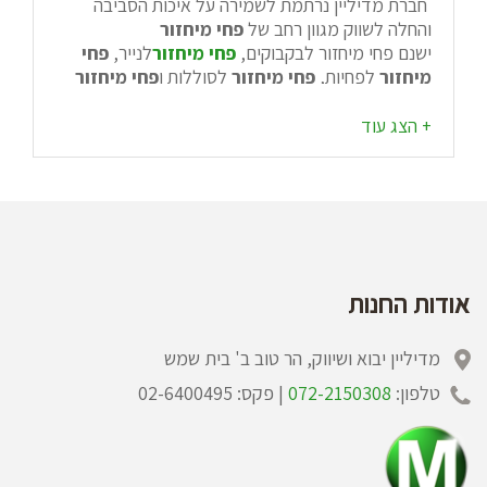
חברת מדיליין נרתמת לשמירה על איכות הסביבה
והחלה לשווק מגוון רחב של
פחי מיחזור
ישנם פחי מיחזור לבקבוקים,
פחי מיחזור
לנייר,
פחי
מיחזור
לפחיות,
פחי מיחזור
לסוללות ו
פחי
מיחזור
ביתיים להפרדת פסולת רטובה / יבשה.
מגוון רחב של
פחי מיחזור
משווקים על ידי חברת
מדיליין ייבוא ושיווק לחברות פרטיות גדולות, מוסדות
רבים בארץ וחברות ממשלתיות
אודות החנות
מדיליין יבוא ושיווק, הר טוב ב' בית שמש
טלפון:
072-2150308
| פקס: 02-6400495